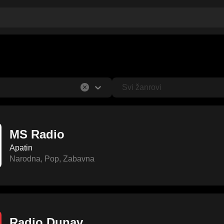
Svi žanrovi
MS Radio
Apatin
Narodna
,
Pop
,
Zabavna
Radio Dunav