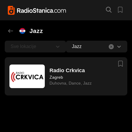
Jazz
Sve lokacije
Jazz
Radio Crkvica
Zagreb
Duhovna
,
Dance
,
Jazz