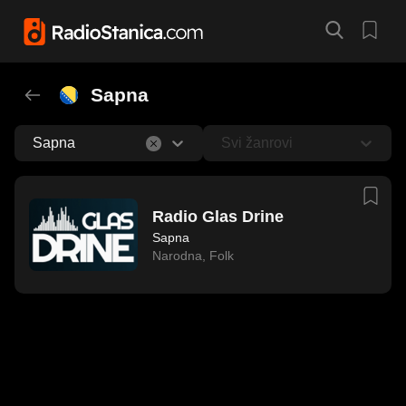
Sapna
Sapna
Svi žanrovi
Radio Glas Drine
Sapna
Narodna
,
Folk