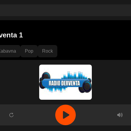
venta 1
Zabavna
Pop
Rock